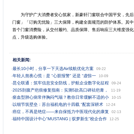
为守护广大消费者安心筑家，新豪轩门窗联合中国平安，先后
门窗」「订购无忧险」三大保障，构建全面规范的防护体系。其中
首个门窗消费险，从交付履约、品质保障、售后响应三大维度强化
点，升级选购体验。
相关新闻:
最长10小时，分享一下天选Air续航优化方案
·
09-22
年轻人熬夜心慌：是 “心脏报警” 还是 “虚惊一
·
10-09
昆仑联通：筑牢信息安全防线，护航企业数字化征程
·
09-24
2025剖腹产疤痕修复指南：实测5款高口碑祛疤膏，
·
11-19
瘀血型肺心病常伴胸闷气喘？教你日常缓解不适的小
·
10-15
以细节筑壁垒：苏台福机电的十四载 “配套深耕术
·
12-24
癌症，不再是绝症——来自保抵力中医现代化的康复
·
02-13
福特中国设计中心“MUSTANG | 驭梦新生”校企合作
·
12-25