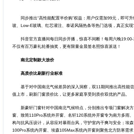
同步推出“高性能配置半价购”权益：用户仅需加99元，即可
玻、Low-E玻璃、红芯灌注、泰诺风隔热条等热门选项，真正实现
抖音官方直播间每日同步开播，惊喜不间断！每周六晚19:00-
不仅有百万豪礼轮番抽奖，更有限量金晨签名照惊喜派送！
南北定制款大放价
高质价比刷新行业标准
基于对中国南北气候差异的深入洞察，双11期间推出高性能尝鲜
值上市，刷新门窗质价比，让更多家庭享受到质价双优的产品。
新豪轩门窗针对中国南北气候特点，分别推出专项门窗解决方案
窗、致简110Pro系统外开窗、名轩120系统外开窗专为南方多
构与抗风压设计，从容应对暴雨台风，守护室内干爽与安全；埃森9
100Pro系统内开窗、埃森105Max系统内开窗则聚焦北方防寒