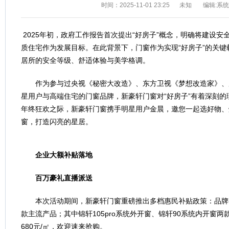
时间：2025-11-01 23:25
未知
编辑:系
2025年初，政府工作报告首次提出“好房子”概念，明确将建设
质住宅作为发展目标。在此背景下，门窗作为实现“好房子”的关
居所的安全等级、舒适体验与美学格调。
作为参与过央视《秘密大改造》、东方卫视《梦想改造家》、
星用户与高端住宅的门窗品牌，新豪轩门窗对“好房子”有着深刻的
年终狂欢之际，新豪轩门窗携手明星用户金晨，邀您一起选好物、
窗，打造闪亮的星居。
企业大额补贴落地
百万豪礼直播派送
本次活动期间，新豪轩门窗重磅推出多档惠民补贴政策：品牌
款主流产品；其中锦轩105pro系统外开窗、锦轩90系统内开窗
680元/㎡，欢迎速来抢购。