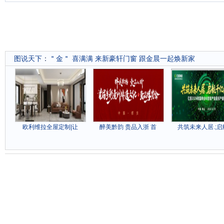
图说天下
：
＂金＂ 喜满满 来新豪轩门窗 跟金晨一起焕新家
欧利维拉全屋定制|让
醉美黔韵 贵品入浙 首
共筑未来人居.;