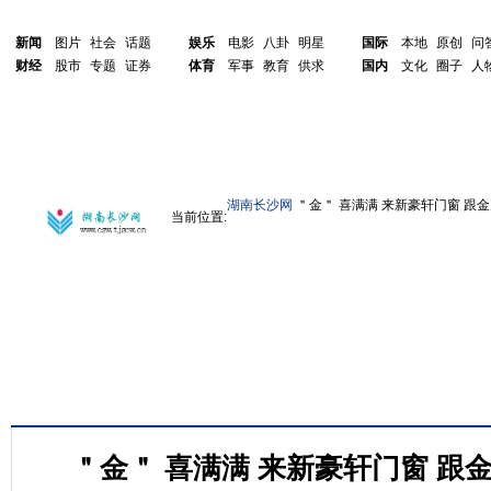
新闻
图片
社会
话题
娱乐
电影
八卦
明星
国际
本地
原创
问
财经
股市
专题
证券
体育
军事
教育
供求
国内
文化
圈子
人
湖南长沙网
＂金＂ 喜满满 来新豪轩门窗 跟
当前位置:
＂金＂ 喜满满 来新豪轩门窗 跟