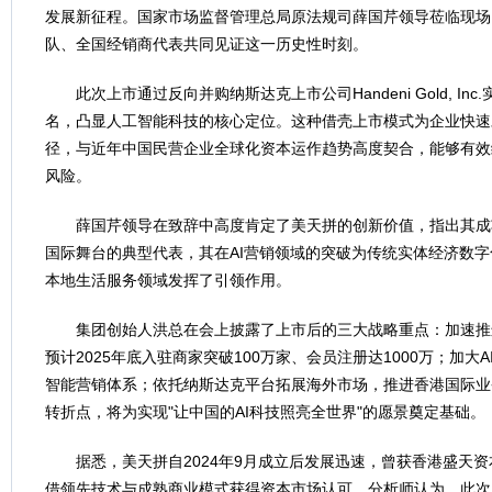
发展新征程。国家市场监督管理总局原法规司薛国芹领导莅临现场
队、全国经销商代表共同见证这一历史性时刻。
此次上市通过反向并购纳斯达克上市公司Handeni Gold, I
名，凸显人工智能科技的核心定位。这种借壳上市模式为企业快速
径，与近年中国民营企业全球化资本运作趋势高度契合，能够有效
风险。
薛国芹领导在致辞中高度肯定了美天拼的创新价值，指出其成
国际舞台的典型代表，其在AI营销领域的突破为传统实体经济数
本地生活服务领域发挥了引领作用。
集团创始人洪总在会上披露了上市后的三大战略重点：加速推
预计2025年底入驻商家突破100万家、会员注册达1000万；加大
智能营销体系；依托纳斯达克平台拓展海外市场，推进香港国际业
转折点，将为实现"让中国的AI科技照亮全世界"的愿景奠定基础。
据悉，美天拼自2024年9月成立后发展迅速，曾获香港盛天资
借领先技术与成熟商业模式获得资本市场认可。分析师认为，此次