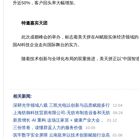
升近50%，客户回头率大幅增加。
特邀嘉宾天团
此次成都峰会的举办，标志着美天拼在AI赋能实体经济领域
国AI科技企业走向国际舞台的实力。
随着技术创新与全球化布局的双重推进，美天拼正以“中国智
相关新闻:
深耕光学领域八载 三凯光电以创新与品质赋能多行
·
12-04
上海纺御科技贸易有限公司-无纺布制造设备和无纺
·
09-24
新质增长·AI 重构 这场泛家居 + 健康产业大会，
·
01-12
三份答卷，读懂群蓝人力的服务价值
·
10-09
筑牢数字安全屏障 云南延奔以技术创新赋能行业高
·
01-06