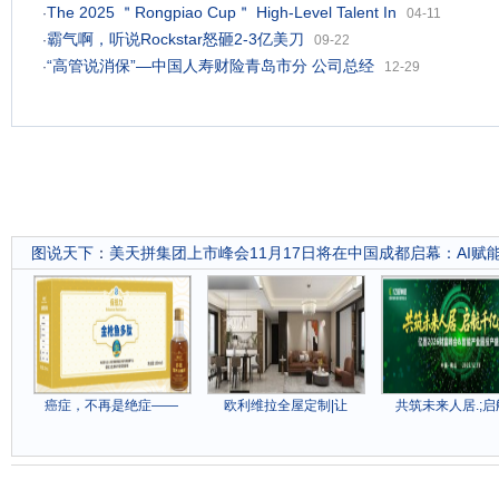
The 2025 ＂Rongpiao Cup＂ High-Level Talent In
·
04-11
霸气啊，听说Rockstar怒砸2-3亿美刀
·
09-22
“高管说消保”—中国人寿财险青岛市分 公司总经
·
12-29
图说天下
：
美天拼集团上市峰会11月17日将在中国成都启幕：AI赋
癌症，不再是绝症——
欧利维拉全屋定制|让
共筑未来人居.;