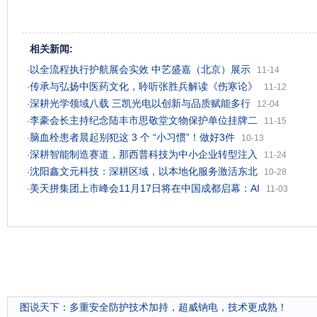
相关新闻:
以全流程执行护航展会实效 中艺盛嘉（北京）展示
·
11-14
传承与弘扬中医药文化，聆听张胜兵解读《伤寒论》
·
11-12
深耕光学领域八载 三凯光电以创新与品质赋能多行
·
12-04
李豪会长主持纪念陆丰市思敬堂文物保护单位挂牌二
·
11-15
脑血栓患者晨起别犯这 3 个 “小习惯”！做好3件
·
10-13
深耕智能制造赛道，那西普科技为中小企业转型注入
·
11-24
沈阳鑫文元科技：深耕区域，以本地化服务激活东北
·
10-28
美天拼集团上市峰会11月17日将在中国成都启幕：AI
·
11-03
图说天下
：
多重安全防护技术加持，超威钠电，技术更成熟！